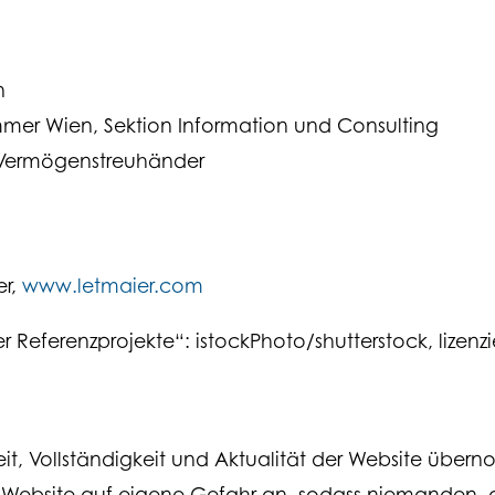
n
mer Wien, Sektion Information und Consulting
 Vermögenstreuhänder
er,
www.letmaier.com
r Referenzprojekte“: istockPhoto/shutterstock, lizenz
gkeit, Vollständigkeit und Aktualität der Website üb
Website auf eigene Gefahr an, sodass niemanden, de