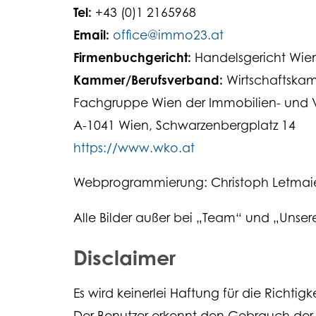
Tel:
+43 (0)1 2165968
Email:
office@immo23.at
Firmenbuchgericht:
Handelsgericht Wie
Kammer/Berufsverband:
Wirtschaftskam
Fachgruppe Wien der Immobilien- und
A-1041 Wien, Schwarzenbergplatz 14
https://www.wko.at
Webprogrammierung: Christoph Letmai
Alle Bilder außer bei „Team“ und „Unsere
Disclaimer
Es wird keinerlei Haftung für die Richti
Der Benutzer erkennt den Gebrauch der 